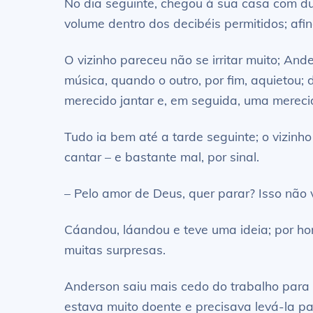
No dia seguinte, chegou à sua casa com d
volume dentro dos decibéis permitidos; afi
O vizinho pareceu não se irritar muito; A
música, quando o outro, por fim, aquietou;
merecido jantar e, em seguida, uma merecid
Tudo ia bem até a tarde seguinte; o vizin
cantar – e bastante mal, por sinal.
– Pelo amor de Deus, quer parar? Isso não 
Cáandou, láandou e teve uma ideia; por hora
muitas surpresas.
Anderson saiu mais cedo do trabalho para b
estava muito doente e precisava levá-la par