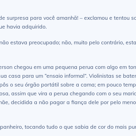
e surpresa para você amanhã! – exclamou e tentou s
e havia adquirido.
ão estava preocupado; não, muito pelo contrário, estav
erson chegou em uma pequena perua com algo em torn
ua casa para um “ensaio informal”. Violinistas se bate
é pôs o seu órgão portátil sobre a cama; em pouco tem
osa, assim que vira a perua chegando com o seu marido
 mãe, decidida a não pagar a fiança dele por pelo m
mpanheiro, tocando tudo o que sabia de cor do mais pu