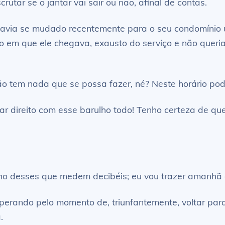
utar se o jantar vai sair ou não, afinal de contas.
avia se mudado recentemente para o seu condomínio u
io em que ele chegava, exausto do serviço e não queria
ão tem nada que se possa fazer, né? Neste horário pod
r direito com esse barulho todo! Tenho certeza de qu
ho desses que medem decibéis; eu vou trazer amanhã e, 
perando pelo momento de, triunfantemente, voltar para
.