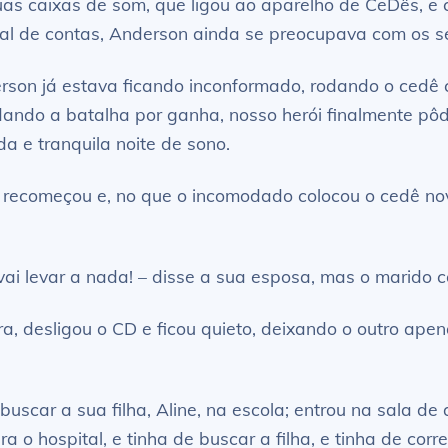
uas caixas de som, que ligou ao aparelho de CeDês, e
nal de contas, Anderson ainda se preocupava com os se
nderson já estava ficando inconformado, rodando o ce
 dando a batalha por ganha, nosso herói finalmente pô
a e tranquila noite de sono.
ho recomeçou e, no que o incomodado colocou o cedê n
vai levar a nada! – disse a sua esposa, mas o marido 
, desligou o CD e ficou quieto, deixando o outro apena
uscar a sua filha, Aline, na escola; entrou na sala de
a o hospital, e tinha de buscar a filha, e tinha de co