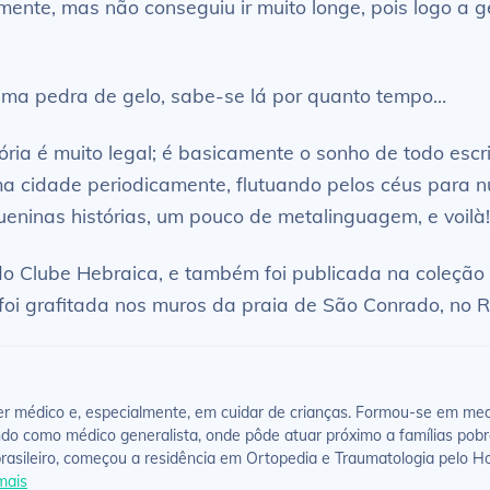
nte, mas não conseguiu ir muito longe, pois logo a ge
uma pedra de gelo, sabe-se lá por quanto tempo…
ria é muito legal; é basicamente o sonho de todo escrit
 cidade periodicamente, flutuando pelos céus para nutr
queninas histórias, um pouco de metalinguagem, e voilà!
 do Clube Hebraica, e também foi publicada na coleçã
 foi grafitada nos muros da praia de São Conrado, no R
 médico e, especialmente, em cuidar de crianças. Formou-se em medic
ndo como médico generalista, onde pôde atuar próximo a famílias pobr
asileiro, começou a residência em Ortopedia e Traumatologia pelo Ho
mais