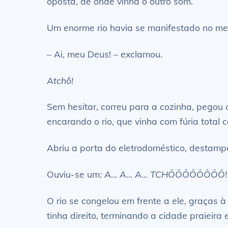
oposta, de onde vinha o outro som.
Um enorme rio havia se manifestado no mei
– Ai, meu Deus! – exclamou.
Atchô!
Sem hesitar, correu para a cozinha, pegou 
encarando o rio, que vinha com fúria total 
Abriu a porta do eletrodoméstico, destampo
Ouviu-se um:
A… A… A… TCHÔÔÔÔÔÔÔÔ!
O rio se congelou em frente a ele, graças 
tinha direito, terminando a cidade praieira