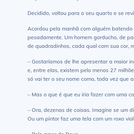
Decidido, voltou para o seu quarto e se re
Acordou pela manhã com alguém batendo à 
pesadamente. Um homem gorducho, de pale
de quadradinhos, cada qual com sua cor, mu
– Gostaríamos de lhe apresentar a maior in
e, entre elas, existem pelo menos 27 mil
só vai ter o
seu
nome como, toda vez que alg
– Mas o que é que eu iria fazer com uma co
– Ora, dezenas de coisas. Imagine se um di
Ou um pintor faz uma tela com um roxo viol
– Pelo amor de Deus…