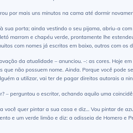
virou por mais uns minutos na cama até dormir novamen
sua porta; ainda vestindo o seu pijama, abriu-a co
tó marrom e chapéu verde, prontamente lhe estendeu
itos com nomes já escritos em baixo, outros com os di
ovação da atualidade – anunciou. –: as cores. Hoje em
hões que não possuem nome.
Ainda.
Porque
você
pode ser
uém a utilizar, vai ter de pagar direitos autorais a
r? – perguntou o escritor, achando aquilo uma coincid
a você quer pintar a sua casa e diz… Vou pintar de az
ento e um verde limão e diz: a odisseia de Homero e P