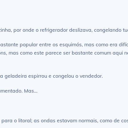
nha, por onde o refrigerador deslizava, congelando tu
 bastante popular entre os esquimós, mas como era difí
tons, mas como este parece ser bastante comum aqui ne
 a geladeira espirrou e congelou o vendedor.
 aumentado. Mas…
para o litoral; as ondas estavam normais, como de co