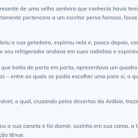
esente de uma velha senhora que conhecia havia temp
tamente pertencera a um escritor persa famoso, fosse 
riu a sua geladeira, espirrou nela e, pouco depois, c
o seu refrigerador andava em suas rodinhas e espirrav
 que batia de porta em porta, apresentava um quadro
s – entre as quais se podia escolher uma para si, a qu
 móvel, o qual, cruzando pelos desertos da Arábia, tra
u a sua caneta e foi dormir, sozinho em sua cama, a t
ão tênue.