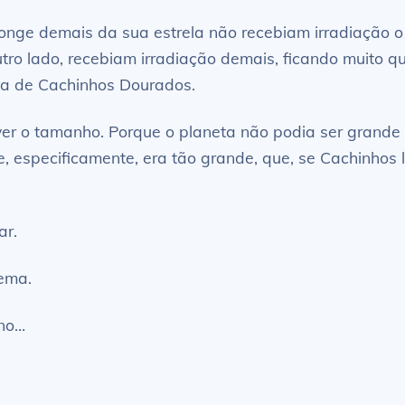
nge demais da sua estrela não recebiam irradiação o su
ro lado, recebiam irradiação demais, ficando muito qu
na de Cachinhos Dourados.
 ver o tamanho. Porque o planeta não podia ser grand
 especificamente, era tão grande, que, se Cachinhos l
ar.
tema.
eno…