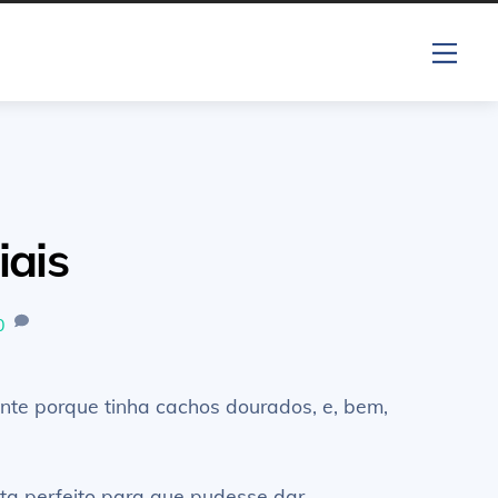
Me
ais
0
nte porque tinha cachos dourados, e, bem,
eta perfeito para que pudesse dar