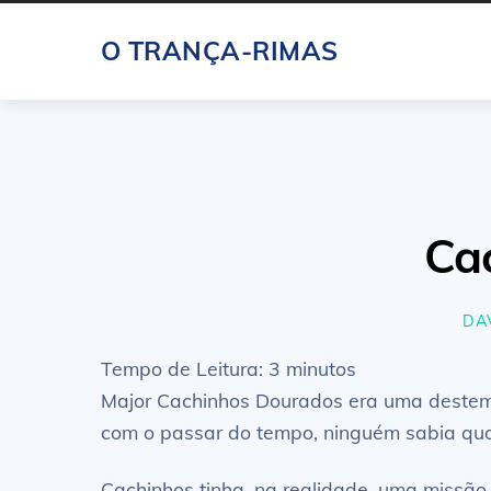
Skip
O TRANÇA-RIMAS
to
content
Ca
DA
Tempo de Leitura:
3
minutos
Major Cachinhos Dourados era uma destemid
com o passar do tempo, ninguém sabia qua
Cachinhos tinha, na realidade, uma missão