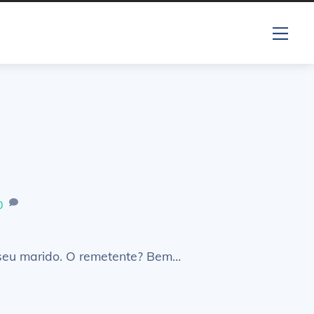
Me
0
o seu marido. O remetente? Bem…