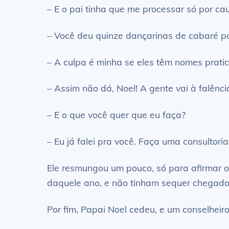
– E o pai tinha que me processar só por ca
– Você deu quinze dançarinas de cabaré p
– A culpa é minha se eles têm nomes prati
– Assim não dá, Noel! A gente vai à falênc
– E o que você quer que eu faça?
– Eu já falei pra você. Faça uma consultori
Ele resmungou um pouco, só para afirmar o 
daquele ano, e não tinham sequer chegado 
Por fim, Papai Noel cedeu, e um conselheir