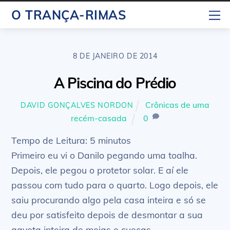
Skip
M
O TRANÇA-RIMAS
to
content
8 DE JANEIRO DE 2014
A Piscina do Prédio
Crônicas de uma
DAVID GONÇALVES NORDON
recém-casada
0
Tempo de Leitura:
5
minutos
Primeiro eu vi o Danilo pegando uma toalha.
Depois, ele pegou o protetor solar. E aí ele
passou com tudo para o quarto. Logo depois, ele
saiu procurando algo pela casa inteira e só se
deu por satisfeito depois de desmontar a sua
gaveta inteira de meias e cuecas.