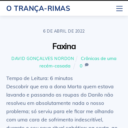
Skip
M
O TRANÇA-RIMAS
to
content
6 DE ABRIL DE 2022
Faxina
Crônicas de uma
DAVID GONÇALVES NORDON
recém-casada
0
Tempo de Leitura:
6
minutos
Descobrir que era a dona Marta quem estava
lavando e passando as roupas do Danilo não
resolveu em absolutamente nada o nosso
problema; só serviu para ele ficar me olhando
com uma cara de sofrimento indescritível,
durante o seu novo ritual sabático: na sexta, ao