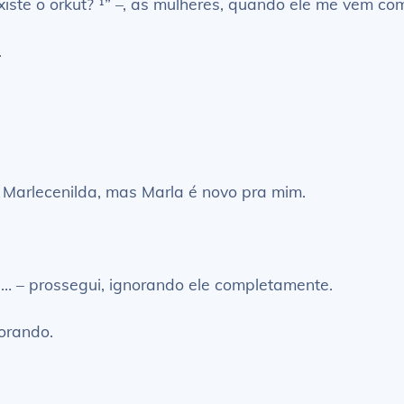
xiste o orkut? ¹” –, as mulheres, quando ele me vem co
.
 Marlecenilda, mas Marla é novo pra mim.
… – prossegui, ignorando ele completamente.
orando.