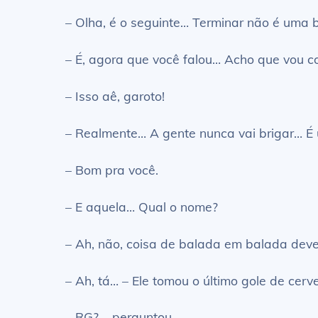
– Olha, é o seguinte… Terminar não é uma b
– É, agora que você falou… Acho que vou c
– Isso aê, garoto!
– Realmente… A gente nunca vai brigar… É 
– Bom pra você.
– E aquela… Qual o nome?
– Ah, não, coisa de balada em balada deve 
– Ah, tá… – Ele tomou o último gole de cerv
– RG? – perguntou.