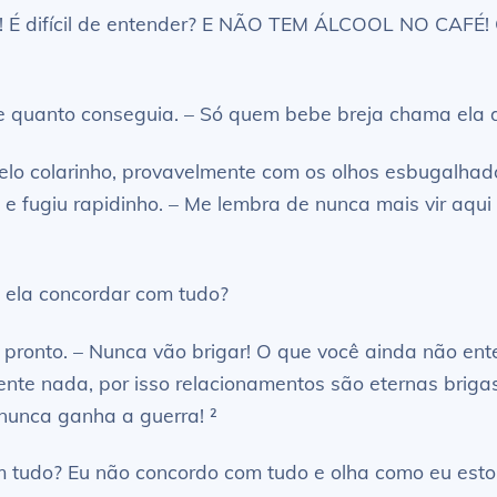
É difícil de entender? E NÃO TEM ÁLCOOL NO CAFÉ! Qu
e quanto conseguia. – Só quem bebe breja chama ela d
pelo colarinho, provavelmente com os olhos esbugalhad
e fugiu rapidinho. – Me lembra de nunca mais vir aqui 
e ela concordar com tudo?
e pronto. – Nunca vão brigar! O que você ainda não en
te nada, por isso relacionamentos são eternas briga
nunca ganha a guerra! ²
m tudo? Eu não concordo com tudo e olha como eu esto