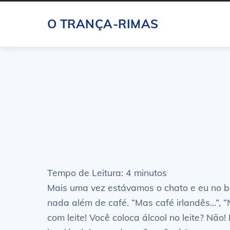
Skip
O TRANÇA-RIMAS
to
content
Tempo de Leitura:
4
minutos
Mais uma vez estávamos o chato e eu no b
nada além de café. “Mas café irlandês…”, “N
com leite! Você coloca álcool no leite? Não