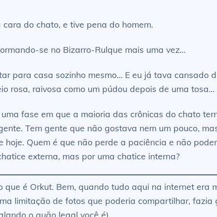
a cara do chato, e tive pena do homem.
sformando-se no Bizarro-Rulque mais uma vez…
ltar para casa sozinho mesmo… E eu já tava cansado de
io rosa, raivosa como um púdou depois de uma tosa…
r uma fase em que a maioria das crônicas do chato ter
angente. Tem gente que não gostava nem um pouco, m
e hoje. Quem é que não perde a paciência e não poderia
hatice externa, mas por uma chatice interna?
 o que é Orkut. Bem, quando tudo aqui na internet era
uma limitação de fotos que poderia compartilhar, fazi
alando o quão legal você é).