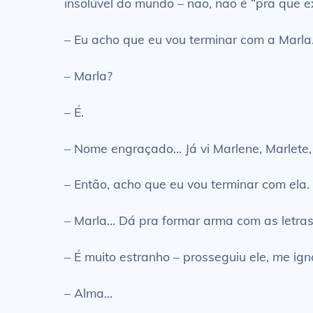
insolúvel do mundo – não, não é “pra que e
– Eu acho que eu vou terminar com a Marla
– Marla?
– É.
– Nome engraçado… Já vi Marlene, Marlete,
– Então, acho que eu vou terminar com ela.
– Marla… Dá pra formar arma com as letras
– É muito estranho – prosseguiu ele,
me
ign
– Alma…