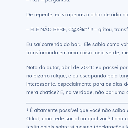
De repente, eu vi apenas o olhar de ódio n
– ELE NÃO BEBE, C@&%#*!!! – gritou, tran
Eu saí correndo do bar… Ele sabia como vo
transformado em uma coisa meio verde, me
Nota do autor, abril de 2021: eu passei po
no bizarro rulque, e eu escapando pela t
interessante, especialmente para os dias d
mera chatice? E, na verdade, não por uma c
¹ É altamente possível que você não saiba
Orkut, uma rede social na qual você tinha 
testimonials sobre si mesmo (declarações f