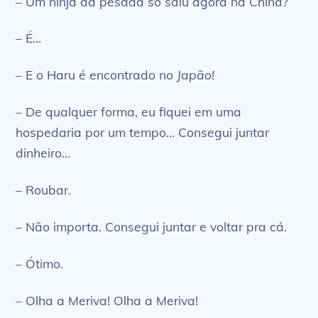
– Um ninja da pesada só saiu agora na China?
– É…
– E o Haru é encontrado no
Japão!
– De qualquer forma, eu fiquei em uma
hospedaria por um tempo… Consegui juntar
dinheiro…
– Roubar.
– Não importa. Consegui juntar e voltar pra cá.
– Ótimo.
– Olha a Meriva! Olha a Meriva!