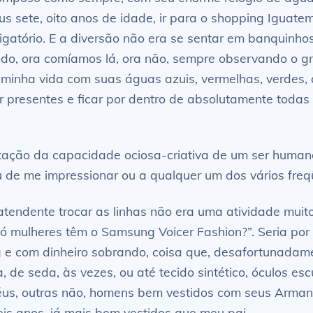
 sete, oito anos de idade, ir para o shopping Iguatem
igatório. E a diversão não era se sentar em banquinho
do, ora comíamos lá, ora não, sempre observando o gr
minha vida com suas águas azuis, vermelhas, verdes,
ar presentes e ficar por dentro de absolutamente toda
tação da capacidade ociosa-criativa de um ser human
de me impressionar ou a qualquer um dos vários freq
atendente trocar as linhas não era uma atividade muito
ó mulheres têm o Samsung Voicer Fashion?”. Seria por 
 e com dinheiro sobrando, coisa que, desafortunadame
e seda, às vezes, ou até tecido sintético, óculos esc
s, outras não, homens bem vestidos com seus Armani
eis anos, já mais bem vestidos que meu pai.