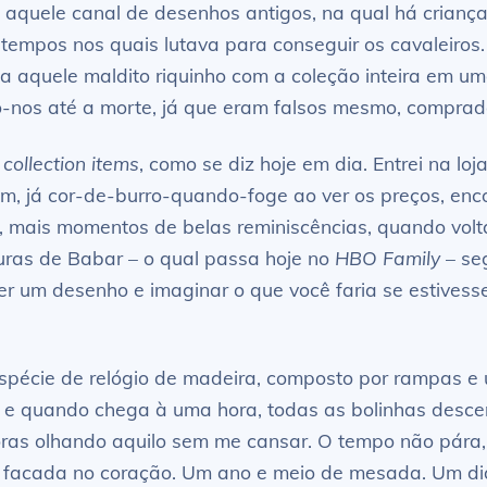
, aquele canal de desenhos antigos, na qual há crianç
tempos nos quais lutava para conseguir os cavaleiros
a aquele maldito riquinho com a coleção inteira em 
-nos até a morte, já que eram falsos mesmo, comprado
,
collection items
, como se diz hoje em dia. Entrei na l
 já cor-de-burro-quando-foge ao ver os preços, enco
, mais momentos de belas reminiscências, quando volta
ras de Babar – o qual passa hoje no
HBO
Family
– se
er um desenho e imaginar o que você faria se estives
spécie de relógio de madeira, composto por rampas e 
e quando chega à uma hora, todas as bolinhas desce
oras olhando aquilo sem me cansar. O tempo não pára,
 facada no coração. Um ano e meio de mesada. Um dia,