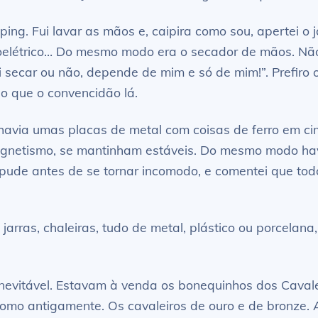
ing. Fui lavar as mãos e, caipira como sou, apertei o 
toelétrico… Do mesmo modo era o secador de mãos. Nã
secar ou não, depende de mim e só de mim!”. Prefiro o
o que o convencidão lá.
e havia umas placas de metal com coisas de ferro em c
magnetismo, se mantinham estáveis. Do mesmo modo ha
pude antes de se tornar incomodo, e comentei que todo
 jarras, chaleiras, tudo de metal, plástico ou porcela
Inevitável. Estavam à venda os bonequinhos dos Cavale
omo antigamente. Os cavaleiros de ouro e de bronze. A