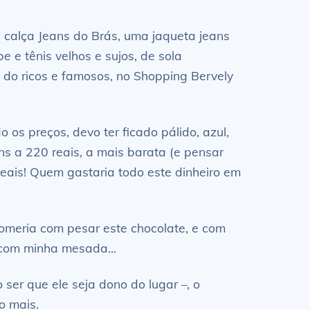
 calça Jeans do Brás, uma jaqueta jeans
be
e tênis velhos e sujos, de sola
 do ricos e famosos, no Shopping Bervely
os preços, devo ter ficado pálido, azul,
eans a 220 reais, a mais barata (e pensar
reais! Quem gastaria todo este dinheiro em
omeria com pesar este chocolate, e com
os com minha mesada…
er que ele seja dono do lugar –, o
o mais.