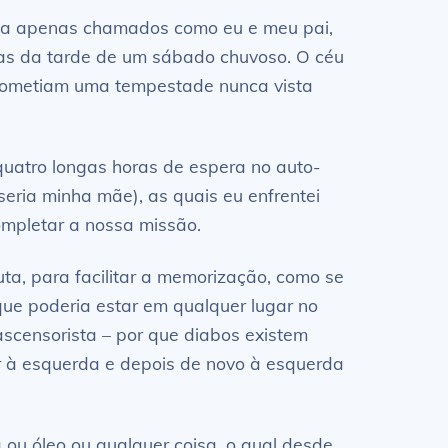
nica apenas chamados como eu e meu pai,
uas da tarde de um sábado chuvoso. O céu
prometiam uma tempestade nunca vista
uatro longas horas de espera no auto-
eria minha mãe), as quais eu enfrentei
ompletar a nossa missão.
ta, para facilitar a memorização, como se
que poderia estar em qualquer lugar no
ascensorista – por que diabos existem
ar à esquerda e depois de novo à esquerda
ou óleo ou qualquer coisa, o qual desde