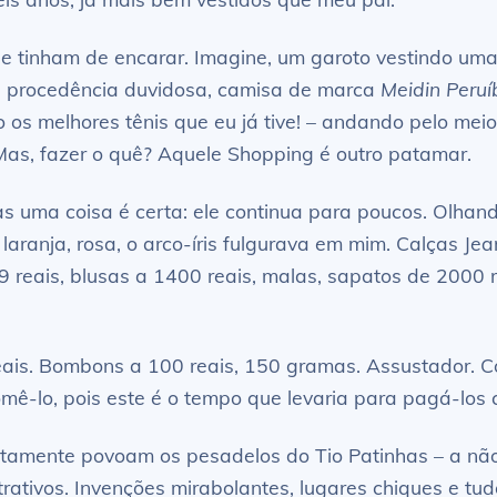
 tinham de encarar. Imagine, um garoto vestindo uma
de procedência duvidosa, camisa de marca
Meidin Peruí
os melhores tênis que eu já tive! – andando pelo meio
 Mas, fazer o quê? Aquele Shopping é outro patamar.
ma coisa é certa: ele continua para poucos. Olhando 
a, laranja, rosa, o arco-íris fulgurava em mim. Calças J
 reais, blusas a 1400 reais, malas, sapatos de 2000 
eais. Bombons a 100 reais, 150 gramas. Assustador. C
omê-lo, pois este é o tempo que levaria para pagá-l
tamente povoam os pesadelos do Tio Patinhas – a não s
rativos. Invenções mirabolantes, lugares chiques e tud