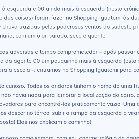
00 à esquerda e 00 ainda mais à esquerda (nesta crô
to das coisas) foram fazer no Shopping Iguatemi às d
de chuva trazidas pelos poderosos ventos do sudeste 
maria, com um o ar parado, seco e quente.
ticas adversas e tempo comprometedor – após passar q
na da agente 00 um pouquinho mais à esquerda (esta s
para a escola –, entramos no Shopping Iguatemi para c
to curioso. Todos os andares tinham o nome de uma fru
s não havia nada para lembrar a localização do carro, 
levadores para encontrá-los praticamente vazio. Uma 
mos descer no térreo, subir a rampa da esquerda e vir
sposta! Elas nos explicam o caminho!
pomposo como sempre, com seu enorme relógio de água 