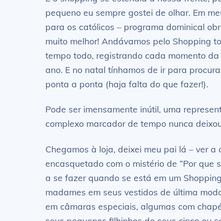
pequeno eu sempre gostei de olhar. Em meus
para os católicos – programa dominical obr
muito melhor! Andávamos pelo Shopping to
tempo todo, registrando cada momento da 
ano. E no natal tínhamos de ir para procur
ponta a ponta (haja falta do que fazer!).
Pode ser imensamente inútil, uma represen
complexo marcador de tempo nunca deixou 
Chegamos à loja, deixei meu pai lá – ver a 
encasquetado com o mistério de “Por que s
a se fazer quando se está em um Shopping
madames em seus vestidos de última moda, d
em câmaras especiais, algumas com chapéu
seus pequenos filhinhos de seus cinco ou s