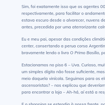
Sim, foi exatamente isso que os agentes 
respectivamente, para facilitar o andamen
estava escuro desde o alvorecer, nuvens 
antes, precedida por uma aterrorizante cal
Eu e meu pai, apesar das condições climá
center, consertando a perua corsa Argenti
bravamente lendo o livro
O Primo Basílio
, 
Estacionamos no piso 6 – Uva. Curioso, mui
um simples dígito não fosse suficiente, ma
meio daquela vinícola. Seguimos para os e
ascensoristas? – nos explicou que devería
para encontrar a loja – Ah-há, aí está a re
E o shopping se estendia à nossa frente, 