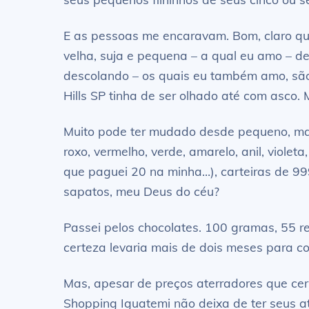
E as pessoas me encaravam. Bom, claro que
velha, suja e pequena – a qual eu amo – 
descolando – os quais eu também amo, são 
Hills SP tinha de ser olhado até com asco.
Muito pode ter mudado desde pequeno, mas u
roxo, vermelho, verde, amarelo, anil, violet
que paguei 20 na minha…), carteiras de 999
sapatos, meu Deus do céu?
Passei pelos chocolates. 100 gramas, 55 r
certeza levaria mais de dois meses para c
Mas, apesar de preços aterradores que cer
Shopping Iguatemi não deixa de ter seus at