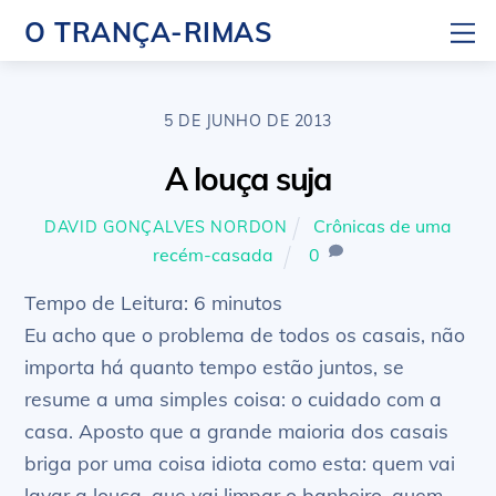
Skip
M
O TRANÇA-RIMAS
to
content
5 DE JUNHO DE 2013
A louça suja
Crônicas de uma
DAVID GONÇALVES NORDON
recém-casada
0
Tempo de Leitura:
6
minutos
Eu acho que o problema de todos os casais, não
importa há quanto tempo estão juntos, se
resume a uma simples coisa: o cuidado com a
casa. Aposto que a grande maioria dos casais
briga por uma coisa idiota como esta: quem vai
lavar a louça, que vai limpar o banheiro, quem