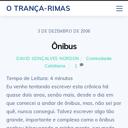
Skip
M
O TRANÇA-RIMAS
to
content
3 DE DEZEMBRO DE 2006
Ônibus
Cronicidade
DAVID GONÇALVES NORDON
Cotidiana
1
Tempo de Leitura:
4
minutos
Eu venho tentando escrever esta crônica há
quase dois anos, senão mais, desde o dia em
que comecei a andar de ônibus, mas, não sei por
quê, nunca consegui. Talvez escrever algo tão
grande, importante e complexo como o ônibus
acabou bloqueando a minha mente, por medo